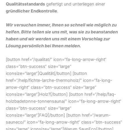
Qualitätsstandards
gefertigt und unterliegen einer
gründlicher Endkontrolle
.
Wir versuchen immer, Ihnen so schnell wie möglich zu
helfen. Bitte teilen sie uns mit, was sie zu beanstanden
haben und wir werden uns mit einem Vorschlag zur
Lösung persönlich bei Ihnen melden.
[button href=“/qualitat/“ icon=“fa-long-arrow-right“
class=“btn-success“ size=“large“
iconsize=“large“]Qualität[/button] [button
href=“/help/fichte-larche-thermoholz/“ icon=“fa-long-
arrow-right“ class=“btn-success“ size=“large“
iconsize=“large“]Holz?[/button] [button href=“/help/faq-
holzbadetonne-tonnensauna/“ icon=“fa-long-arrow-right“
class=“btn-success“ size=“large“
iconsize=“large“]FAQ[/button] [button href=“/warum-
sauneco/“ icon=“fa-long-arrow-right“ class=“btn-success“
size=“large“ iconsize=“large“]Warum SaunEco[/button]