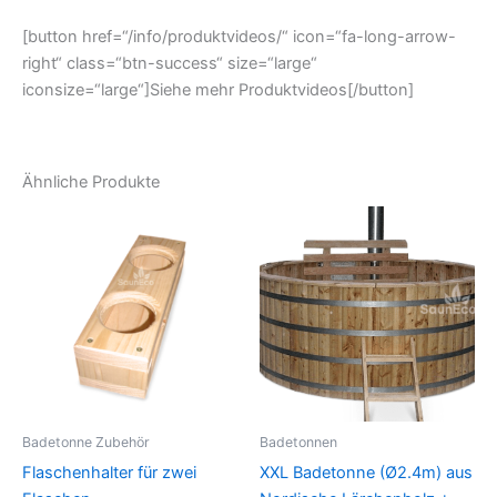
[button href=“/info/produktvideos/“ icon=“fa-long-arrow-
right“ class=“btn-success“ size=“large“
iconsize=“large“]Siehe mehr Produktvideos[/button]
Ähnliche Produkte
Badetonne Zubehör
Badetonnen
Flaschenhalter für zwei
XXL Badetonne (Ø2.4m) aus