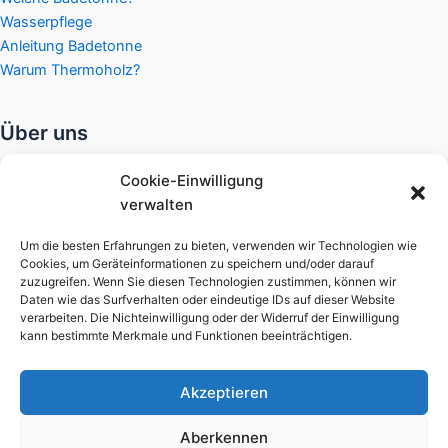
Wasserpflege
Anleitung Badetonne
Warum Thermoholz?
Über uns
Widerrufsbelehrung
Cookie-Einwilligung
Datenschutzerklärung
verwalten
Gewährleistung
Zahlungsarten
Um die besten Erfahrungen zu bieten, verwenden wir Technologien wie
Cookies, um Geräteinformationen zu speichern und/oder darauf
Versandkosten
zuzugreifen. Wenn Sie diesen Technologien zustimmen, können wir
Unsere AGB
Daten wie das Surfverhalten oder eindeutige IDs auf dieser Website
Öffnungszeiten
verarbeiten. Die Nichteinwilligung oder der Widerruf der Einwilligung
kann bestimmte Merkmale und Funktionen beeinträchtigen.
Kontakt
Akzeptieren
Aberkennen
Copyright © 2026 Sauneco