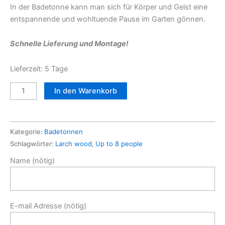
In der Badetonne kann man sich für Körper und Geist eine
entspannende und wohltuende Pause im Garten gönnen.
Schnelle Lieferung und Montage!
Lieferzeit: 5 Tage
XL
In den Warenkorb
Badetonne
(Ø2m)
aus
Kategorie:
Badetonnen
Sibirische
Schlagwörter:
Larch wood
,
Up to 8 people
Lärche
+
Name (nötig)
Innenofen
+
Für
E-mail Adresse (nötig)
8
Personen