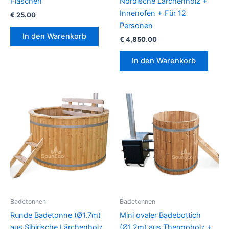
Flaschen
Nordische Lärchenholz +
Innenofen + Für 12
€
25.00
Personen
In den Warenkorb
€
4,850.00
In den Warenkorb
Badetonnen
Badetonnen
Runde Badetonne (Ø1.7m)
Mini ovaler Badebottich
aus Sibirische Lärchenholz
(Ø1.2m) aus Thermoholz +