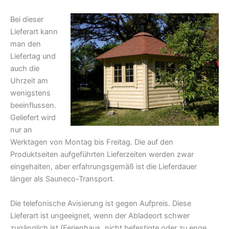
Bei dieser
Lieferart kann
man den
Liefertag und
auch die
Uhrzeit am
wenigstens
beeinflussen.
Geliefert wird
nur an
Werktagen von Montag bis Freitag. Die auf den
Produktseiten aufgeführten Lieferzeiten werden zwar
eingehalten, aber erfahrungsgemäß ist die Lieferdauer
länger als Sauneco-Transport.
Die telefonische Avisierung ist gegen Aufpreis. Diese
Lieferart ist ungeeignet, wenn der Abladeort schwer
zugänglich ist (Ferienhaus, nicht befestigte oder zu enge