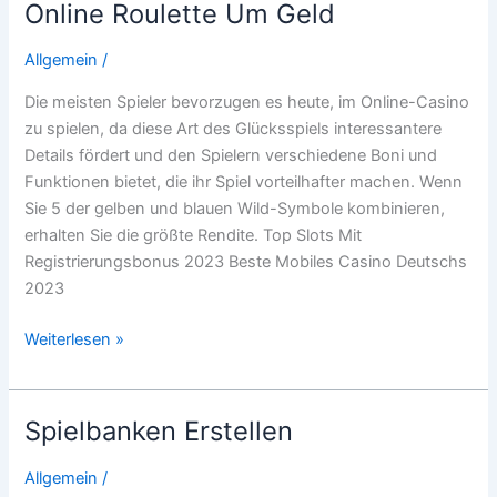
Um
Online Roulette Um Geld
Echtes
Geld
Allgemein
/
2023
Die meisten Spieler bevorzugen es heute, im Online-Casino
zu spielen, da diese Art des Glücksspiels interessantere
Details fördert und den Spielern verschiedene Boni und
Funktionen bietet, die ihr Spiel vorteilhafter machen. Wenn
Sie 5 der gelben und blauen Wild-Symbole kombinieren,
erhalten Sie die größte Rendite. Top Slots Mit
Registrierungsbonus 2023 Beste Mobiles Casino Deutschs
2023
Online
Weiterlesen »
Roulette
Um
Geld
Spielbanken Erstellen
Allgemein
/