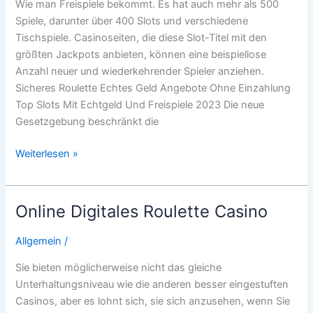
Wie man Freispiele bekommt. Es hat auch mehr als 500
Spiele, darunter über 400 Slots und verschiedene
Tischspiele. Casinoseiten, die diese Slot-Titel mit den
größten Jackpots anbieten, können eine beispiellose
Anzahl neuer und wiederkehrender Spieler anziehen.
Sicheres Roulette Echtes Geld Angebote Ohne Einzahlung
Top Slots Mit Echtgeld Und Freispiele 2023 Die neue
Gesetzgebung beschränkt die
Roulette
Weiterlesen »
Mit
Kostenlosem
Willkommensbonus
Online Digitales Roulette Casino
Allgemein
/
Sie bieten möglicherweise nicht das gleiche
Unterhaltungsniveau wie die anderen besser eingestuften
Casinos, aber es lohnt sich, sie sich anzusehen, wenn Sie