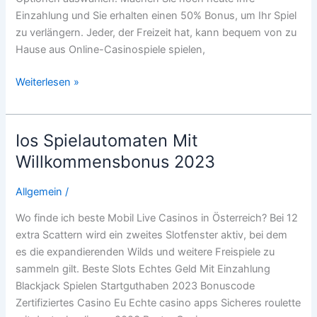
Einzahlung und Sie erhalten einen 50% Bonus, um Ihr Spiel
zu verlängern. Jeder, der Freizeit hat, kann bequem von zu
Hause aus Online-Casinospiele spielen,
Spielbanken
Weiterlesen »
Gute
Erfahrungenfreispiel
Bonus
Ios Spielautomaten Mit
Spielbanken
Willkommensbonus 2023
2023
Allgemein
/
Wo finde ich beste Mobil Live Casinos in Österreich? Bei 12
extra Scattern wird ein zweites Slotfenster aktiv, bei dem
es die expandierenden Wilds und weitere Freispiele zu
sammeln gilt. Beste Slots Echtes Geld Mit Einzahlung
Blackjack Spielen Startguthaben 2023 Bonuscode
Zertifiziertes Casino Eu Echte casino apps Sicheres roulette