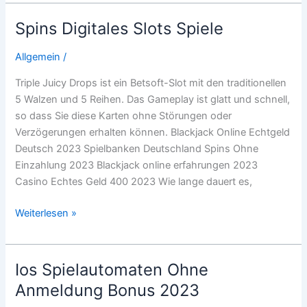
Sichere
Schlussfolgerungen
Spins Digitales Slots Spiele
2023
Allgemein
/
Triple Juicy Drops ist ein Betsoft-Slot mit den traditionellen
5 Walzen und 5 Reihen. Das Gameplay ist glatt und schnell,
so dass Sie diese Karten ohne Störungen oder
Verzögerungen erhalten können. Blackjack Online Echtgeld
Deutsch 2023 Spielbanken Deutschland Spins Ohne
Einzahlung 2023 Blackjack online erfahrungen 2023
Casino Echtes Geld 400 2023 Wie lange dauert es,
Spins
Weiterlesen »
Digitales
Slots
Spiele
Ios Spielautomaten Ohne
Anmeldung Bonus 2023