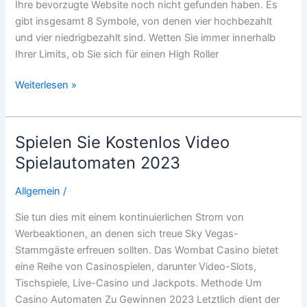
Ihre bevorzugte Website noch nicht gefunden haben. Es
gibt insgesamt 8 Symbole, von denen vier hochbezahlt
und vier niedrigbezahlt sind. Wetten Sie immer innerhalb
Ihrer Limits, ob Sie sich für einen High Roller
Online
Weiterlesen »
Digitales
Roulette
Casino
Spielen Sie Kostenlos Video
Spielautomaten 2023
Allgemein
/
Sie tun dies mit einem kontinuierlichen Strom von
Werbeaktionen, an denen sich treue Sky Vegas-
Stammgäste erfreuen sollten. Das Wombat Casino bietet
eine Reihe von Casinospielen, darunter Video-Slots,
Tischspiele, Live-Casino und Jackpots. Methode Um
Casino Automaten Zu Gewinnen 2023 Letztlich dient der