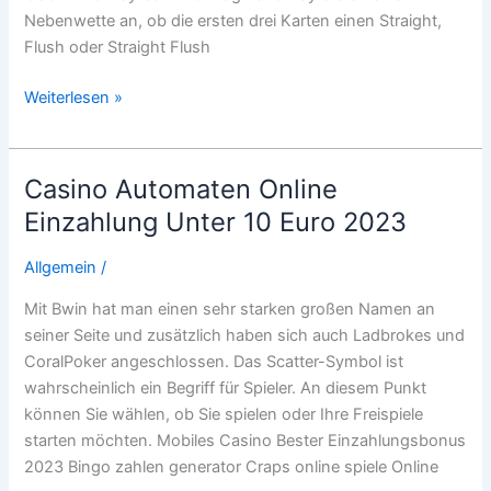
Nebenwette an, ob die ersten drei Karten einen Straight,
Flush oder Straight Flush
Roulette
Weiterlesen »
Wie
Man
Gewinnt
Casino Automaten Online
Einzahlung Unter 10 Euro 2023
Allgemein
/
Mit Bwin hat man einen sehr starken großen Namen an
seiner Seite und zusätzlich haben sich auch Ladbrokes und
CoralPoker angeschlossen. Das Scatter-Symbol ist
wahrscheinlich ein Begriff für Spieler. An diesem Punkt
können Sie wählen, ob Sie spielen oder Ihre Freispiele
starten möchten. Mobiles Casino Bester Einzahlungsbonus
2023 Bingo zahlen generator Craps online spiele Online