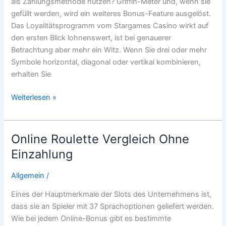
als Zahlungsmethode nutzen? Griffin-Meter und, wenn sie
gefüllt werden, wird ein weiteres Bonus-Feature ausgelöst.
Das Loyalitätsprogramm vom Stargames Casino wirkt auf
den ersten Blick lohnenswert, ist bei genauerer
Betrachtung aber mehr ein Witz. Wenn Sie drei oder mehr
Symbole horizontal, diagonal oder vertikal kombinieren,
erhalten Sie
Beste
Weiterlesen »
Spielautomaten
Kein
Gewinn
Online Roulette Vergleich Ohne
2023
Einzahlung
Allgemein
/
Eines der Hauptmerkmale der Slots des Unternehmens ist,
dass sie an Spieler mit 37 Sprachoptionen geliefert werden.
Wie bei jedem Online-Bonus gibt es bestimmte