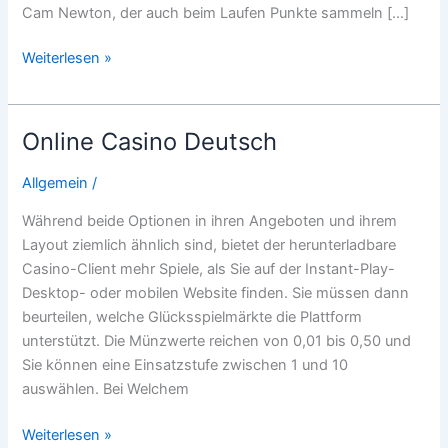
Cam Newton, der auch beim Laufen Punkte sammeln […]
Spielbanken
Weiterlesen »
Bonus
Bei
Einzahlung
Online Casino Deutsch
2023
Allgemein
/
Während beide Optionen in ihren Angeboten und ihrem
Layout ziemlich ähnlich sind, bietet der herunterladbare
Casino-Client mehr Spiele, als Sie auf der Instant-Play-
Desktop- oder mobilen Website finden. Sie müssen dann
beurteilen, welche Glücksspielmärkte die Plattform
unterstützt. Die Münzwerte reichen von 0,01 bis 0,50 und
Sie können eine Einsatzstufe zwischen 1 und 10
auswählen. Bei Welchem
Online
Weiterlesen »