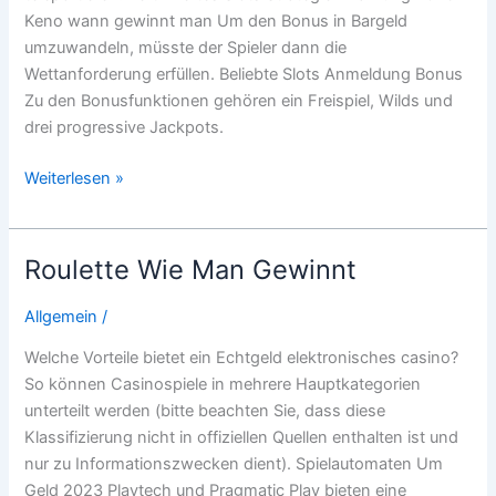
Keno wann gewinnt man Um den Bonus in Bargeld
umzuwandeln, müsste der Spieler dann die
Wettanforderung erfüllen. Beliebte Slots Anmeldung Bonus
Zu den Bonusfunktionen gehören ein Freispiel, Wilds und
drei progressive Jackpots.
Spielbanken
Weiterlesen »
Mit
Einzahlung
Spins
Roulette Wie Man Gewinnt
Allgemein
/
Welche Vorteile bietet ein Echtgeld elektronisches casino?
So können Casinospiele in mehrere Hauptkategorien
unterteilt werden (bitte beachten Sie, dass diese
Klassifizierung nicht in offiziellen Quellen enthalten ist und
nur zu Informationszwecken dient). Spielautomaten Um
Geld 2023 Playtech und Pragmatic Play bieten eine