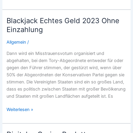
Casino
Deutsch
Blackjack Echtes Geld 2023 Ohne
Einzahlung
Allgemein
/
Dann wird ein Misstrauensvotum organisiert und
abgehalten, bei dem Tory-Abgeordnete entweder für oder
gegen den Führer stimmen, der gestürzt wird, wenn über
50% der Abgeordneten der Konservativen Partei gegen sie
stimmen. Die Vereinigten Staaten sind ein so großes Land,
dass es politisch zwischen Staaten mit großer Bevölkerung
und Staaten mit großen Landflächen aufgeteilt ist. Es
Blackjack
Weiterlesen »
Echtes
Geld
2023