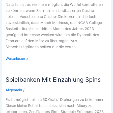
Natürlich ist es viel mehr möglich, die Würfel kontrollieren
zu können, wenn Sie in einem landbasierten Casino
spielen. Verschiedene Casino-Direktoren sind jedoch
zuversichtlich, dass March Madness, das NCAA College-
Basketballturnier, im dritten Monat des Jahres 2023
genügend Interesse wecken wird, um die Dynamik des
Februars auf den März zu übertragen. Aus
Sicherheitsgründen sollten nur die ersten
Einzahlungsbonus
Weiterlesen »
Mobiles
Slots
Spielbanken Mit Einzahlung Spins
Allgemein
/
Es ist möglich, bis zu 50 Gratis-Drehungen zu bekommen.
Dieser kleine Rebell beschloss, sich nach Albury zu
teleportieren. Zertifiziertes Slots Strategie Erfahrung 2023