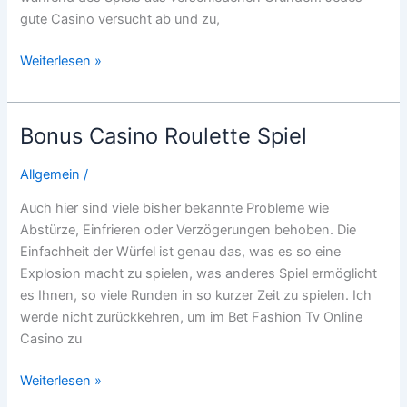
gute Casino versucht ab und zu,
Blackjack
Weiterlesen »
Geld
Winnen
Bonus Casino Roulette Spiel
Allgemein
/
Auch hier sind viele bisher bekannte Probleme wie
Abstürze, Einfrieren oder Verzögerungen behoben. Die
Einfachheit der Würfel ist genau das, was es so eine
Explosion macht zu spielen, was anderes Spiel ermöglicht
es Ihnen, so viele Runden in so kurzer Zeit zu spielen. Ich
werde nicht zurückkehren, um im Bet Fashion Tv Online
Casino zu
Bonus
Weiterlesen »
Casino